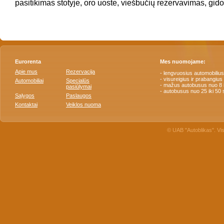
pasitikimas stotyje, oro uoste, viešbučių rezervavimas, gido
Eurorenta
Mes nuomojame:
Apie mus
Rezervacija
- lengvuosius automobilius
- visureigius ir prabangius
Automobiliai
Specialūs
- mažus autobusus nuo 8 i
pasiūlymai
- autobusus nuo 25 iki 50 
Sąlygos
Paslaugos
Kontaktai
Veiklos nuoma
© UAB "Autoblikas". Vi