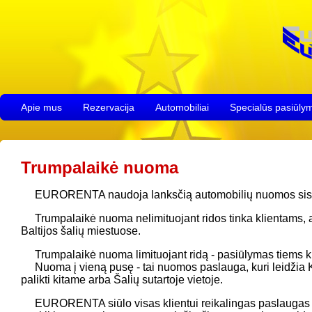
Apie mus
Rezervacija
Automobiliai
Specialūs pasiūly
Trumpalaikė nuoma
EURORENTA naudoja lanksčią automobilių nuomos siste
Trumpalaikė nuoma nelimituojant ridos tinka klientams, atv
Baltijos šalių miestuose.
Trumpalaikė nuoma limituojant ridą - pasiūlymas tiems klie
Nuoma į vieną pusę - tai nuomos paslauga, kuri leidžia
palikti kitame arba Šalių sutartoje vietoje.
EURORENTA siūlo visas klientui reikalingas paslaugas ir 